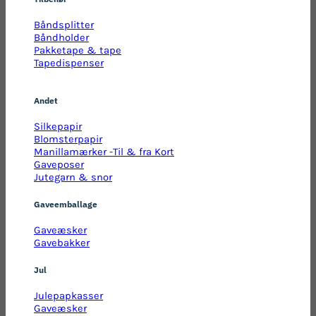
Båndsplitter
Båndholder
Pakketape & tape
Tapedispenser
Andet
Silkepapir
Blomsterpapir
Manillamærker -Til & fra Kort
Gaveposer
Jutegarn & snor
Gaveemballage
Gaveæsker
Gavebakker
Jul
Julepapkasser
Gaveæsker