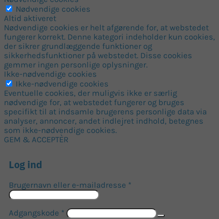
Nødvendige cookies
Altid aktiveret
Nødvendige cookies er helt afgørende for, at webstedet
fungerer korrekt. Denne kategori indeholder kun cookies,
der sikrer grundlæggende funktioner og
sikkerhedsfunktioner på webstedet. Disse cookies
gemmer ingen personlige oplysninger.
Ikke-nødvendige cookies
Ikke-nødvendige cookies
Eventuelle cookies, der muligvis ikke er særlig
nødvendige for, at webstedet fungerer og bruges
specifikt til at indsamle brugerens personlige data via
analyser, annoncer, andet indlejret indhold, betegnes
som ikke-nødvendige cookies.
GEM & ACCEPTÈR
Log ind
Påkrævet
Brugernavn eller e-mailadresse
*
Påkrævet
Adgangskode
*