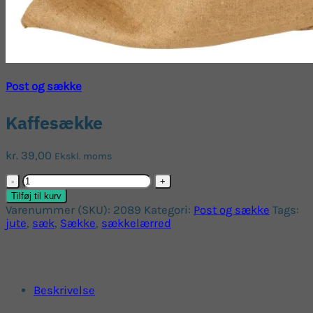
Post og sække
Kaffesække
kr.
39,00
Ekskl. moms
Kaffesække
antal
Tilføj til kurv
Varenummer (SKU):
2089
Kategori:
Post og sække
Tags:
jute
,
sæk
,
Sække
,
sækkelærred
Beskrivelse