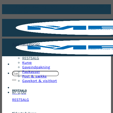
Fortsæt
1-4 dages levering | B2B | Fri fragt v/3499 kr. | ☏ 22
til
25 37 52
indhold
Alle kategorier
RESTSALG
Kurve
Gaveindpakning
Papkasser
Søg
Post & sække
efter:
Gavekort & visitkort
RESTSALG
kr.
0,00
RESTSALG
Firkantede kurve