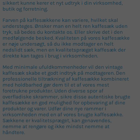
sikkert kunne kerer et nyt udtryk i din virksomhed,
butik og forretning.
Farven på kaffesækkene kan variere, hvilket skal
understeges. Ønsker man en helt ren kaffesæk uden
tryk, så bedes du kontakte os. Eller skrive det i den
medfølgende besked. Kvaliteten på vores kaffesække
er nøje undersøgt, så du ikke modtager en helt
nedslidt sæk, men en kvalitetspræget kaffesæk der
direkte kan tages i brug i virksomheden.
Med minimale ufuldkommenheder vil den vintage
kaffesæk skabe et godt indtryk på modtageren. Den
professionelle tiltrækning af kaffesække kombineret
med holdbarhed gør dem til et af vores mest
foretrukne produkter. Uden diverse spor af
overfladiske skrammer, sikre disse autentiske brugte
kaffesække en god mulighed for opbevaring af dine
produkter og varer. Udfør dine nye rammer i
virksomheden med en af vores brugte kaffesække.
Sækkene er kvalitetspræget, kan genavendes,
nemme at rengøre og ikke mindst nemme at
håndtere.