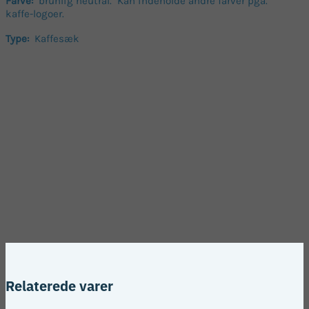
Farve:
brunlig neutral. Kan indeholde andre farver pga.
kaffe-logoer.
Type:
Kaffesæk
Relaterede varer