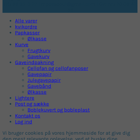
Tlf.: 86 95 15 27 | mppaspoul@gmail.com | Cvr nr.: 20 08 42
86
Alle varer
kvikordre
Papkasser
Ølkasse
Kurve
Frugtkurv
Gavekurv
Gaveindpakning
Cellofan og cellofanposer
Gavepapir
Julegavepapir
Gavebånd
Ølkasse
Lightere
Post og sække
Boblekuvert og bobleplast
Kontakt os
Log ind
Vi bruger cookies på vores hjemmeside for at give dig
den mest relevante oplevelse, ved at huske dine