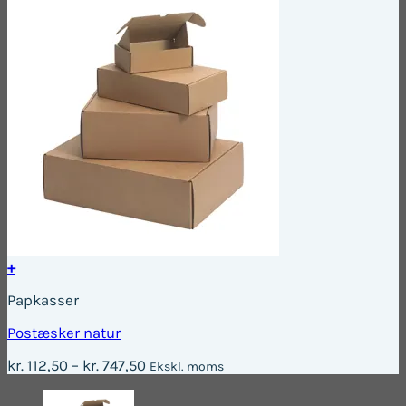
+
Dette
Papkasser
vare
har
Postæsker natur
flere
varianter.
Prisinterval:
kr.
112,50
–
kr.
747,50
Ekskl. moms
Mulighederne
kr. 112,50
kan
til
vælges