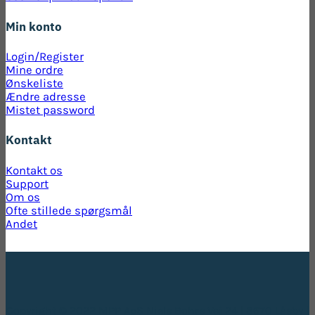
Min konto
Login/Register
Mine ordre
Ønskeliste
Ændre adresse
Mistet password
Kontakt
Kontakt os
Support
Om os
Ofte stillede spørgsmål
Andet
Copyright © 2022 MPP ApS Niels Bohrs Vej 24 | 8670 Låsby |