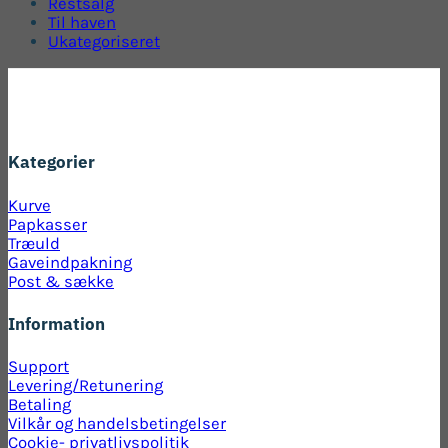
Restsalg
Til haven
Ukategoriseret
Kategorier
Kurve
Papkasser
Træuld
Gaveindpakning
Post & sække
Information
Support
Levering/Retunering
Betaling
Vilkår og handelsbetingelser
Cookie- privatlivspolitik