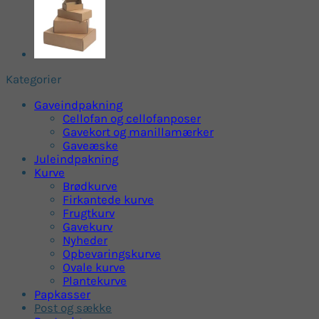
kr. 747,50
på
varesiden
Kategorier
Gaveindpakning
Cellofan og cellofanposer
Gavekort og manillamærker
Gaveæske
Juleindpakning
Kurve
Brødkurve
Firkantede kurve
Frugtkurv
Gavekurv
Nyheder
Opbevaringskurve
Ovale kurve
Plantekurve
Papkasser
Post og sække