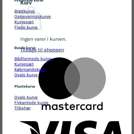
Kurv
Brødkurve
Opbevaringskurve
Kurvesæt
Flade kurve
Ingen varer i kurven.
Runde kurve
Tilbage til shoppen
Bådformede kurve
Kurvesæt
Købmandskurv
Ovale kurve
Plantekurve
Ovale kurve
Firkantede kurve
Tilbehør