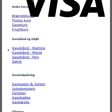
Andre kurve
Brændekurve
Flutes kurv
Gavekurv
Frugtkurv
Gavebånd og sløjfe
Gavebånd - Matline
Gavebånd - Metal
Gavebånd - Poly
Sløjfe
Gaveindpakning
Gavepapir & holder
Julegavepapir
Cellofan
Gavebakke
Gaveæske
Tilbehør