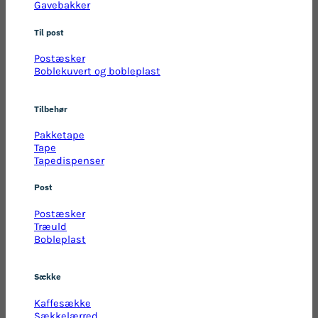
Gavebakker
Til post
Postæsker
Boblekuvert og bobleplast
Tilbehør
Pakketape
Tape
Tapedispenser
Post
Postæsker
Træuld
Bobleplast
Sække
Kaffesække
Sækkelærred