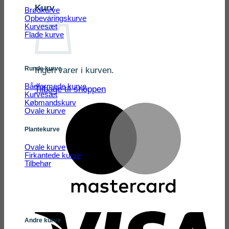
Kurv
Brødkurve
Opbevaringskurve
Kurvesæt
Flade kurve
Runde kurve
Ingen varer i kurven.
Bådformede kurve
Tilbage til shoppen
Kurvesæt
Købmandskurv
Ovale kurve
Plantekurve
Ovale kurve
Firkantede kurve
Tilbehør
Andre kurve