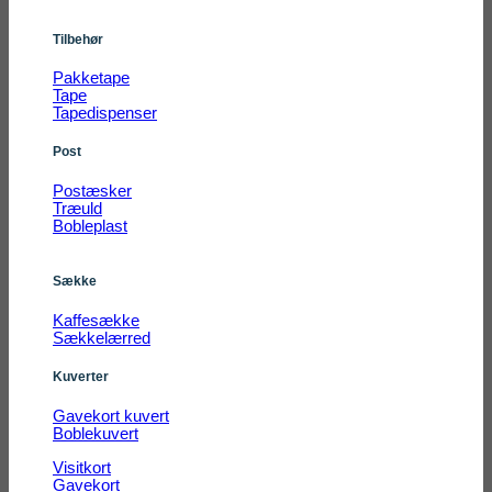
Tilbehør
Pakketape
Tape
Tapedispenser
Post
Postæsker
Træuld
Bobleplast
Sække
Kaffesække
Sækkelærred
Kuverter
Gavekort kuvert
Boblekuvert
Visitkort
Gavekort