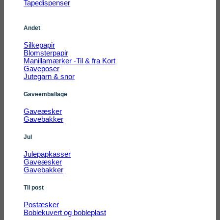
Tapedispenser
Andet
Silkepapir
Blomsterpapir
Manillamærker -Til & fra Kort
Gaveposer
Jutegarn & snor
Gaveemballage
Gaveæsker
Gavebakker
Jul
Julepapkasser
Gaveæsker
Gavebakker
Til post
Postæsker
Boblekuvert og bobleplast