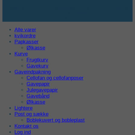
Copyright © 2022 MPP ApS Niels Bohrs Vej 24 | 8670 Låsby
| Tlf.: 86 95 15 27 | mppaspoul@gmail.com | Cvr nr.: 20 08 42
86
Alle varer
kvikordre
Papkasser
Ølkasse
Kurve
Frugtkurv
Gavekurv
Gaveindpakning
Cellofan og cellofanposer
Gavepapir
Julegavepapir
Gavebånd
Ølkasse
Lightere
Post og sække
Boblekuvert og bobleplast
Kontakt os
Log ind