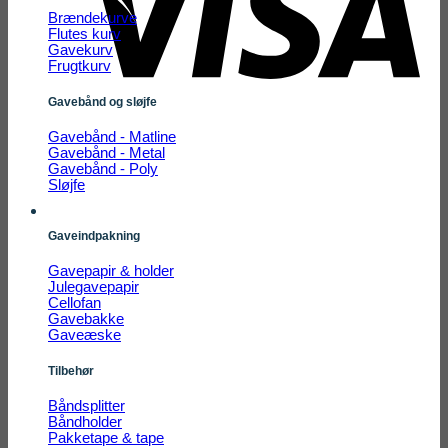
Brændekurve
Flutes kurv
Gavekurv
Frugtkurv
Gavebånd og sløjfe
Gavebånd - Matline
Gavebånd - Metal
Gavebånd - Poly
Sløjfe
Gaveindpakning
Gavepapir & holder
Julegavepapir
Cellofan
Gavebakke
Gaveæske
Tilbehør
Båndsplitter
Båndholder
Pakketape & tape