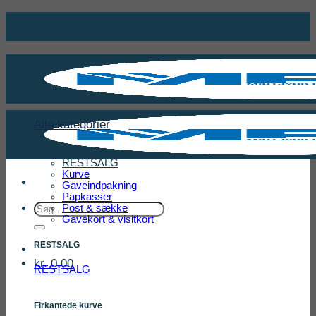
Fortsæt
1-4 dages levering | B2B | Fri fragt v/3499 kr. | ☏
til
22 25 37 52
indhold
Alle kategorier
RESTSALG
Kurve
Gaveindpakning
Papkasser
Søg
Post & sække
Gavekort & visitkort
efter:
RESTSALG
kr.
0,00
RESTSALG
Firkantede kurve