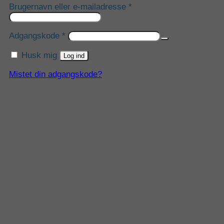
Påkrævet
Brugernavn eller e-mailadresse
*
Påkrævet
Adgangskode
*
Husk mig
Log ind
Mistet din adgangskode?