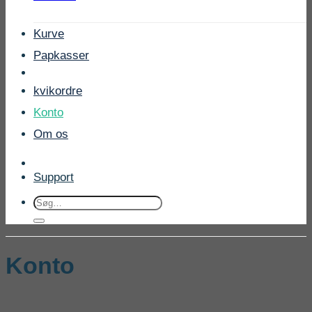
Kurve
Papkasser
kvikordre
Konto
Om os
Support
Søg
efter:
Konto