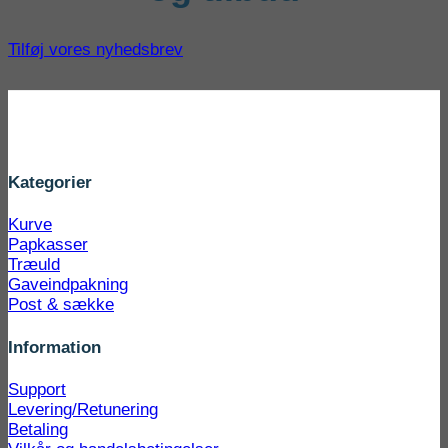
Tilføj vores nyhedsbrev
Kategorier
Kurve
Papkasser
Træuld
Gaveindpakning
Post & sække
Information
Support
Levering/Retunering
Betaling