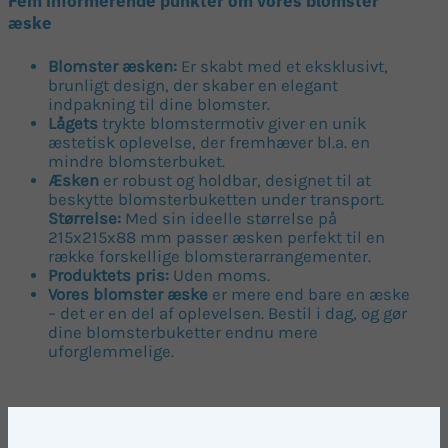
Fem informerende punkter om vores blomster
æske
Blomster æsken:
Er skabt med et eksklusivt,
brunligt design, der skaber en elegant
indpakning til dine blomster.
Lågets
trykte blomstermotiv giver en unik
æstetisk oplevelse, der fremhæver bl.a. en
mindre blomsterbuket.
Æsken
er robust og holdbar, designet til at
beskytte blomsterbuketten under transport.
Størrelse:
Med sin ideelle størrelse på
215x215x88 mm passer æsken perfekt til en
række forskellige blomsterarrangementer.
Produktets pris:
Uden moms.
Vores blomster æske
er mere end bare en æske
– det er en del af oplevelsen. Bestil i dag, og gør
dine blomsterbuketter endnu mere
uforglemmelige.