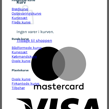
Kurv
Brødkurve
Opbevaringskurve
Kurvesæt
Flade kurve
Ingen varer i kurven.
Runde kurve
Tilbage til shoppen
Bådformede kurve
Kurvesæt
Købmandskurv
Ovale kurve
Plantekurve
Ovale kurve
Firkantede kurve
Tilbehør