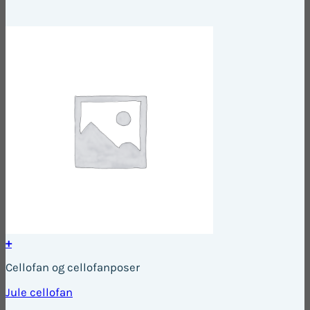
+
Dette
Cellofan og cellofanposer
vare
har
Jule cellofan
flere
varianter.