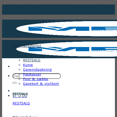
Fortsæt
1-4 dages levering | B2B | Fri fragt v/3499 kr. | ☏ 22
til
25 37 52
indhold
Alle kategorier
RESTSALG
Kurve
Gaveindpakning
Papkasser
Søg
Post & sække
efter:
Gavekort & visitkort
RESTSALG
kr.
0,00
RESTSALG
Firkantede kurve