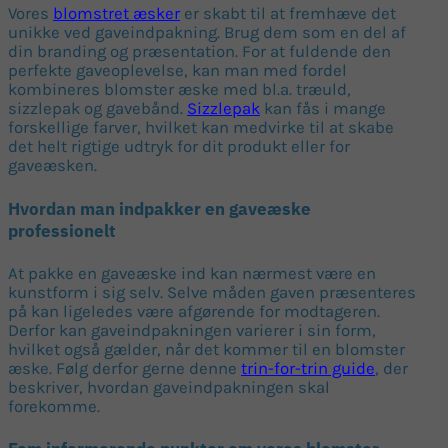
Vores
blomstret æsker
er skabt til at fremhæve det
unikke ved gaveindpakning. Brug dem som en del af
din branding og præsentation. For at fuldende den
perfekte gaveoplevelse, kan man med fordel
kombineres blomster æske med bl.a. træuld,
sizzlepak og gavebånd.
Sizzlepak
kan fås i mange
forskellige farver, hvilket kan medvirke til at skabe
det helt rigtige udtryk for dit produkt eller for
gaveæsken.
Hvordan man indpakker en gaveæske
professionelt
At pakke en gaveæske ind kan nærmest være en
kunstform i sig selv. Selve måden gaven præsenteres
på kan ligeledes være afgørende for modtageren.
Derfor kan gaveindpakningen varierer i sin form,
hvilket også gælder, når det kommer til en blomster
æske. Følg derfor gerne denne
trin-for-trin guide
, der
beskriver, hvordan gaveindpakningen skal
forekomme.