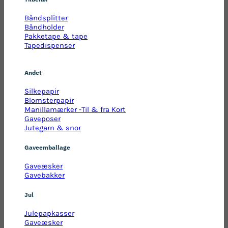
Båndsplitter
Båndholder
Pakketape & tape
Tapedispenser
Andet
Silkepapir
Blomsterpapir
Manillamærker -Til & fra Kort
Gaveposer
Jutegarn & snor
Gaveemballage
Gaveæsker
Gavebakker
Jul
Julepapkasser
Gaveæsker