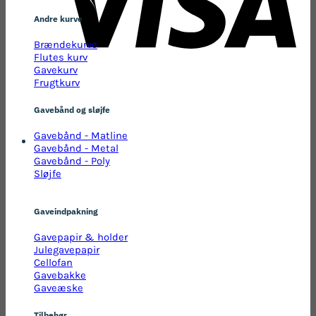
Andre kurve
Brændekurve
Flutes kurv
Gavekurv
Frugtkurv
Gavebånd og sløjfe
Gavebånd - Matline
Gavebånd - Metal
Gavebånd - Poly
Sløjfe
Gaveindpakning
Gavepapir & holder
Julegavepapir
Cellofan
Gavebakke
Gaveæske
Tilbehør