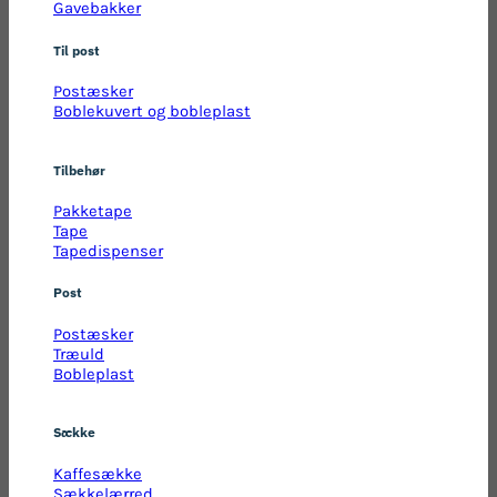
Gavebakker
Til post
Postæsker
Boblekuvert og bobleplast
Tilbehør
Pakketape
Tape
Tapedispenser
Post
Postæsker
Træuld
Bobleplast
Sække
Kaffesække
Sækkelærred