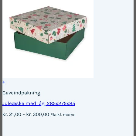
+
Dette
Gaveindpakning
vare
har
Juleæske med låg, 285x275x85
flere
varianter.
Prisinterval:
kr.
21,00
–
kr.
300,00
Ekskl. moms
Mulighederne
kr. 21,00
kan
til
vælges
kr. 300,00
på