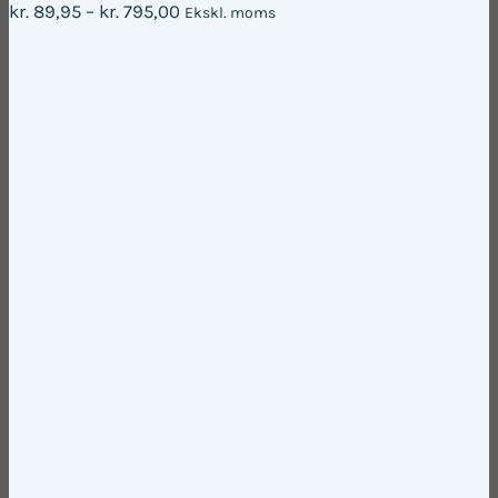
Prisinterval:
kr.
89,95
–
kr.
795,00
Ekskl. moms
Mulighederne
kr. 89,95
kan
til
vælges
kr. 795,00
på
varesiden