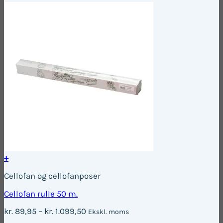
+
Dette
Cellofan og cellofanposer
vare
har
Cellofan rulle 50 m.
flere
varianter.
Prisinterval:
kr.
89,95
–
kr.
1.099,50
Ekskl. moms
Mulighederne
kr. 89,95