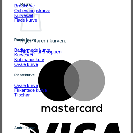
Kurv
Brødkurve
Opbevaringskurve
Kurvesæt
Flade kurve
Runde kurve
Ingen varer i kurven.
Bådformede kurve
Tilbage til shoppen
Kurvesæt
Købmandskurv
Ovale kurve
Plantekurve
Ovale kurve
Firkantede kurve
Tilbehør
Andre kurve