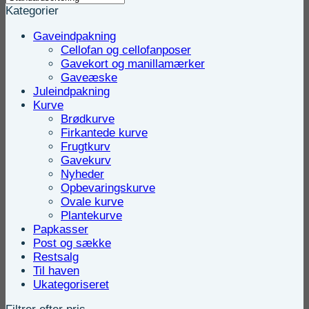
Kategorier
Gaveindpakning
Cellofan og cellofanposer
Gavekort og manillamærker
Gaveæske
Juleindpakning
Kurve
Brødkurve
Firkantede kurve
Frugtkurv
Gavekurv
Nyheder
Opbevaringskurve
Ovale kurve
Plantekurve
Papkasser
Post og sække
Restsalg
Til haven
Ukategoriseret