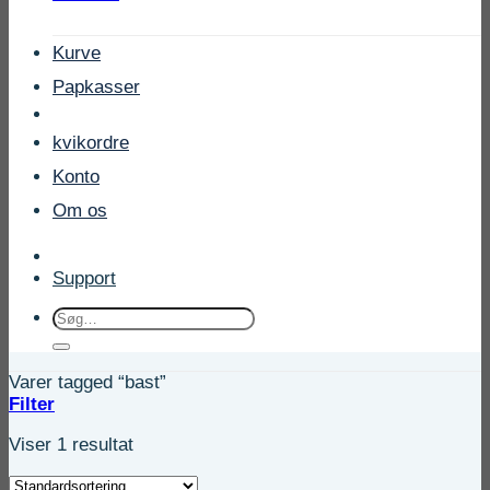
Kurve
Papkasser
kvikordre
Konto
Om os
Support
Søg
efter:
Varer tagged “bast”
Filter
Viser 1 resultat