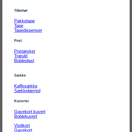
Tilbehør
Pakketape
Tape
Tapedispenser
Post
Postæsker
Træuld
Bobleplast
Sække
Kaffesække
Sækkelærred
Kuverter
Gavekort kuvert
Boblekuvert
Visitkort
Gavekort