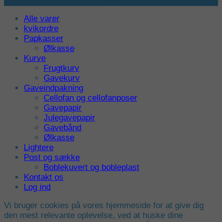
86
Alle varer
kvikordre
Papkasser
Ølkasse
Kurve
Frugtkurv
Gavekurv
Gaveindpakning
Cellofan og cellofanposer
Gavepapir
Julegavepapir
Gavebånd
Ølkasse
Lightere
Post og sække
Boblekuvert og bobleplast
Kontakt os
Log ind
Vi bruger cookies på vores hjemmeside for at give dig
den mest relevante oplevelse, ved at huske dine