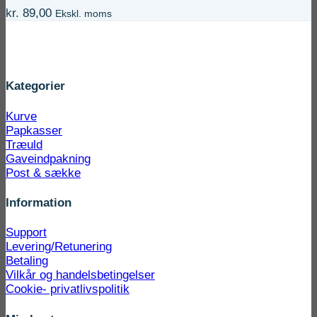
kr.
89,00
Ekskl. moms
Kategorier
Kurve
Papkasser
Træuld
Gaveindpakning
Post & sække
Information
Support
Levering/Retunering
Betaling
Vilkår og handelsbetingelser
Cookie- privatlivspolitik