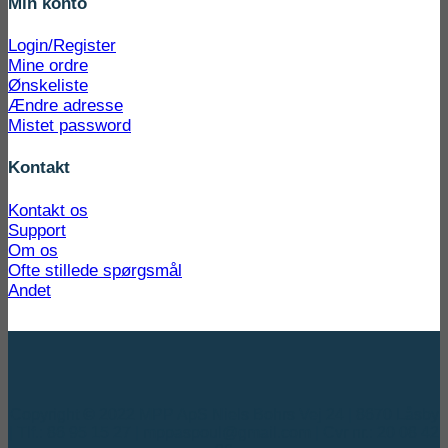
Min konto
Login/Register
Mine ordre
Ønskeliste
Ændre adresse
Mistet password
Kontakt
Kontakt os
Support
Om os
Ofte stillede spørgsmål
Andet
Copyright © 2022 MPP ApS Niels Bohrs Vej 24 | 8670 Låsby
| Tlf.: 86 95 15 27 | mppaspoul@gmail.com | Cvr nr.: 20 08 42