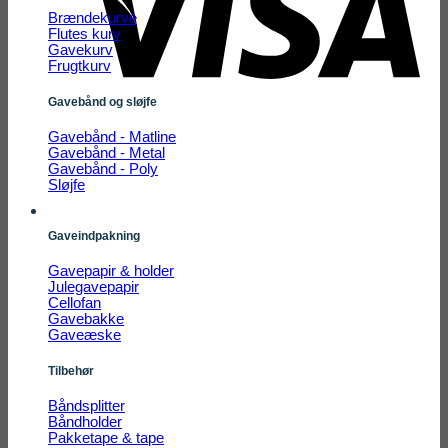
Brændekurve
Flutes kurv
Gavekurv
Frugtkurv
Gavebånd og sløjfe
Gavebånd - Matline
Gavebånd - Metal
Gavebånd - Poly
Sløjfe
Gaveindpakning
Gavepapir & holder
Julegavepapir
Cellofan
Gavebakke
Gaveæske
Tilbehør
Båndsplitter
Båndholder
Pakketape & tape