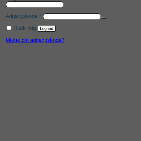
Påkrævet
Adgangskode
*
Husk mig
Log ind
Mistet din adgangskode?