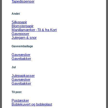
Tapedispenser
Andet
Silkepapir
Blomsterpapir
Manillamærker -Til & fra Kort
Gaveposer
Jutegarn & snor
Gaveemballage
Gaveæsker
Gavebakker
Jul
Julepapkasser
Gaveæsker
Gavebakker
Til post
Postæsker
Boblekuvert og bobleplast