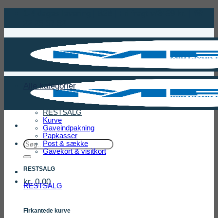
Fortsæt
1-4 dages levering | B2B | Fri fragt v/3499 kr. | ☏
til
22 25 37 52
indhold
Alle kategorier
RESTSALG
Kurve
Gaveindpakning
Papkasser
Søg
Post & sække
Gavekort & visitkort
efter:
RESTSALG
kr.
0,00
RESTSALG
Firkantede kurve